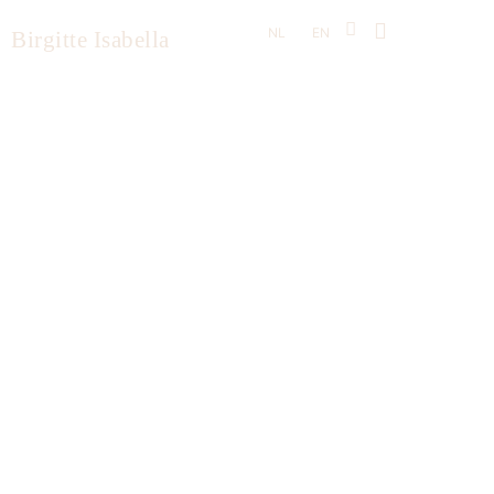
NL
EN
Birgitte Isabella
Afspraak maken